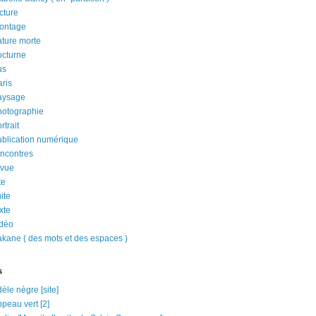
cture
ontage
ature morte
octurne
us
aris
aysage
hotographie
rtrait
ublication numérique
encontres
evue
te
ite
xte
idéo
akane ( des mots et des espaces )
s
èle nègre [site]
peau vert [2]