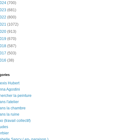
024
(700)
023
(681)
022
(800)
021
(1072)
020
(913)
019
(670)
018
(587)
017
(503)
016
(38)
gories
lexis Hubert
nna Agostini
hercher la peinture
ns l'atelier
ans la chambre
ans la ruine
o (travail collectif)
tudes
erbier
abelle Sancy ( en- paraison )