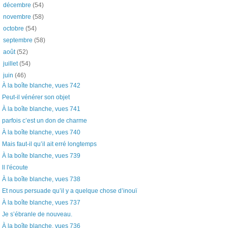
►
décembre
(54)
►
novembre
(58)
►
octobre
(54)
►
septembre
(58)
►
août
(52)
►
juillet
(54)
▼
juin
(46)
À la boîte blanche, vues 742
Peut-il vénérer son objet
À la boîte blanche, vues 741
parfois c’est un don de charme
À la boîte blanche, vues 740
Mais faut-il qu’il ait erré longtemps
À la boîte blanche, vues 739
ll l'écoute
À la boîte blanche, vues 738
Et nous persuade qu’il y a quelque chose d’inouï
À la boîte blanche, vues 737
Je s’ébranle de nouveau.
À la boîte blanche, vues 736