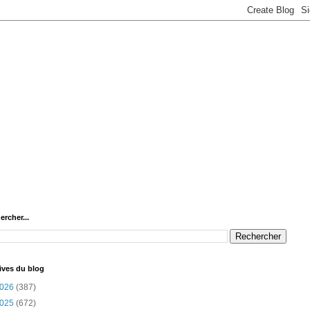
ercher...
ives du blog
026
(387)
025
(672)