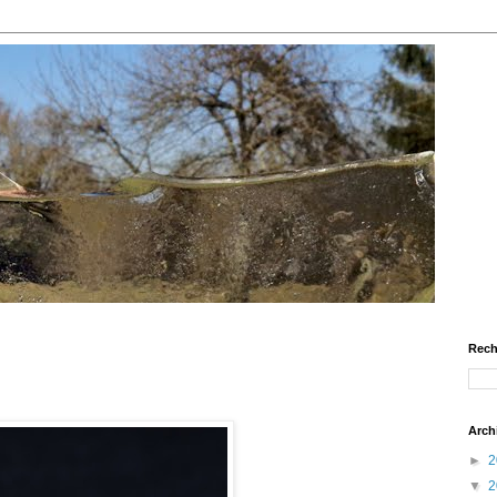
Rech
Arch
►
2
▼
2