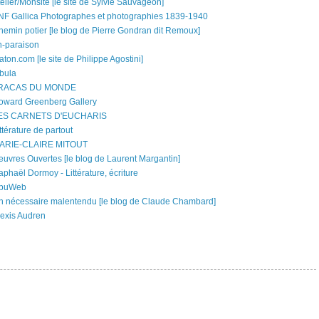
elier/Monsite [le site de Sylvie Sauvageon]
NF Gallica Photographes et photographies 1839-1940
hemin potier [le blog de Pierre Gondran dit Remoux]
n-paraison
aton.com [le site de Philippe Agostini]
abula
RACAS DU MONDE
oward Greenberg Gallery
ES CARNETS D'EUCHARIS
ttérature de partout
ARIE-CLAIRE MITOUT
euvres Ouvertes [le blog de Laurent Margantin]
phaël Dormoy - Littérature, écriture
buWeb
n nécessaire malentendu [le blog de Claude Chambard]
lexis Audren