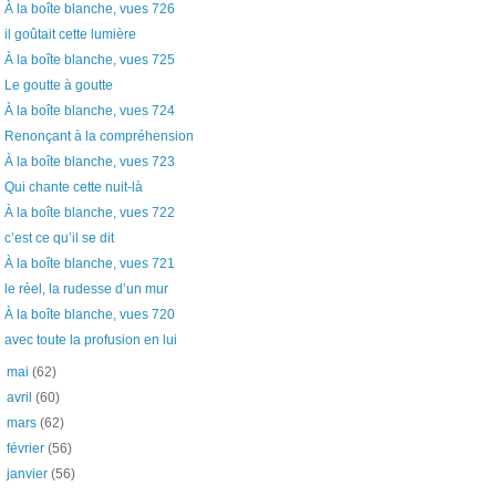
À la boîte blanche, vues 726
il goûtait cette lumière
À la boîte blanche, vues 725
Le goutte à goutte
À la boîte blanche, vues 724
Renonçant à la compréhension
À la boîte blanche, vues 723
Qui chante cette nuit-là
À la boîte blanche, vues 722
c’est ce qu’il se dit
À la boîte blanche, vues 721
le réel, la rudesse d’un mur
À la boîte blanche, vues 720
avec toute la profusion en lui
►
mai
(62)
►
avril
(60)
►
mars
(62)
►
février
(56)
►
janvier
(56)