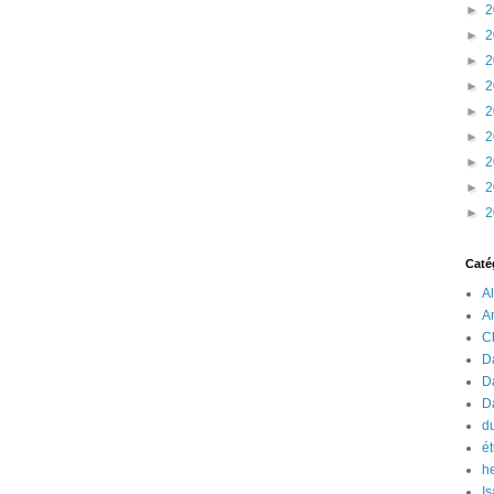
►
2
►
2
►
2
►
2
►
2
►
2
►
2
►
2
►
2
Caté
A
A
C
Da
D
D
du
é
h
Is