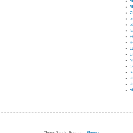
At
B
C
e
ét
f
F
H
L
Li
M
O
Ra
U
U
A
Thème Simple. Fourni par
Blogger
.